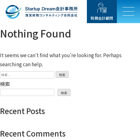
税務会計顧問
Nothing Found
It seems we can’t find what you’re looking for. Perhaps
searching can help.
検
索:
検索
検索
Recent Posts
Recent Comments